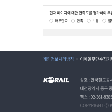
현재 페이지에 대한 만족도를 평가하여 주
매우만족
만족
보통
불
개인정보처리방침
이메일무단수집거
상호 : 한국철도공
대전광역시 동구 중
팩스 : 02-361-838
COPYRIGHT ⓒ K