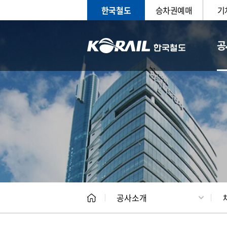
한국철도
승차권예매
기
공
CEO
일반현
공사소개