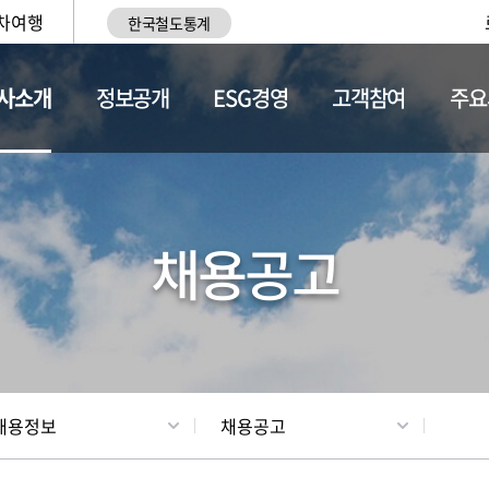
차여행
한국철도통계
사소개
정보공개
ESG경영
고객참여
주요
황
조직현황
채용정보
채용공고
채용정보
채용공고