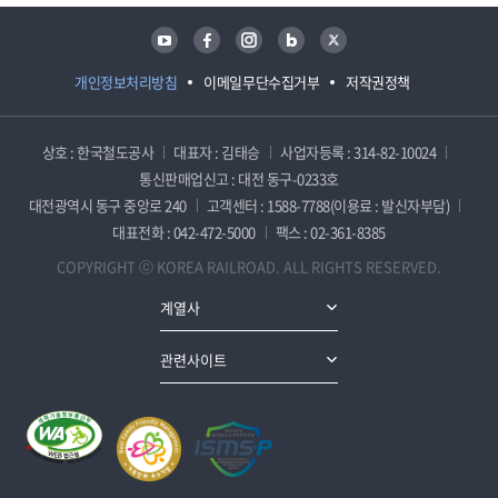
유튜브
페이스북
인스타그램
블로그
트위터
개인정보처리방침
이메일무단수집거부
저작권정책
상호 : 한국철도공사
대표자 : 김태승
사업자등록 : 314-82-10024
통신판매업신고 : 대전 동구-0233호
대전광역시 동구 중앙로 240
고객센터 : 1588-7788(이용료 : 발신자부담)
대표전화 : 042-472-5000
팩스 : 02-361-8385
COPYRIGHT ⓒ KOREA RAILROAD. ALL RIGHTS RESERVED.
계열사
관련사이트