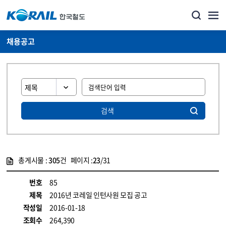
채용공고
검색
총게시물 :
305
건 페이지 :
23
/31
게시물 목록
코레일소개_경영공시_채용공고 목록 - 정보 제공
번호
85
제목
2016년 코레일 인턴사원 모집 공고
작성일
2016-01-18
조회수
264,390