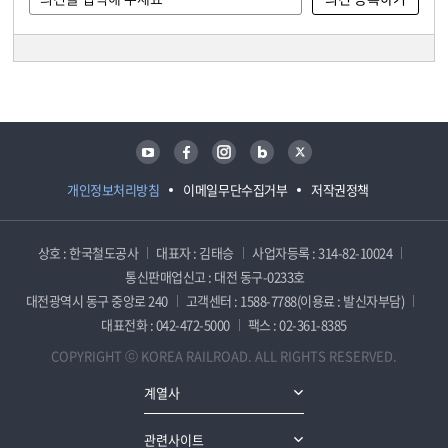
담당자 정보
담당자 정보
유튜브
페이스북
인스타그램
블로그
트위터
개인정보처리방침
이메일무단수집거부
저작권정책
상호 : 한국철도공사
대표자 : 김태승
사업자등록 : 314-82-10024
통신판매업신고 : 대전 동구-0233호
대전광역시 동구 중앙로 240
고객센터 : 1588-7788(이용료 : 발신자부담)
대표전화 : 042-472-5000
팩스 : 02-361-8385
COPYRIGHT ⓒ KOREA RAILROAD. ALL RIGHTS RESERVED.
계열사
관련사이트