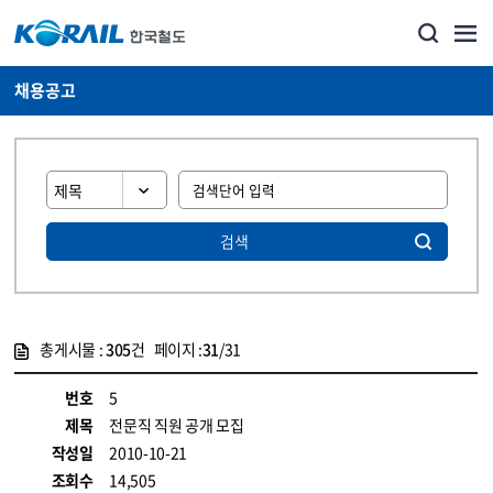
채용공고
검색
총게시물 :
305
건 페이지 :
31
/31
게시물 목록
코레일소개_경영공시_채용공고 목록 - 정보 제공
번호
5
제목
전문직 직원 공개 모집
작성일
2010-10-21
조회수
14,505