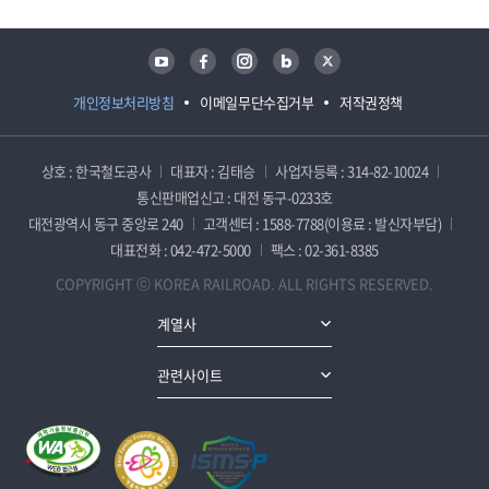
유튜브
페이스북
인스타그램
블로그
트위터
개인정보처리방침
이메일무단수집거부
저작권정책
상호 : 한국철도공사
대표자 : 김태승
사업자등록 : 314-82-10024
통신판매업신고 : 대전 동구-0233호
대전광역시 동구 중앙로 240
고객센터 : 1588-7788(이용료 : 발신자부담)
대표전화 : 042-472-5000
팩스 : 02-361-8385
COPYRIGHT ⓒ KOREA RAILROAD. ALL RIGHTS RESERVED.
계열사
관련사이트