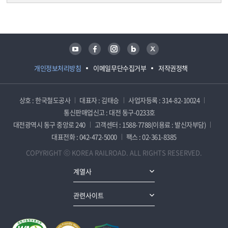
담당자 정보
담당자 정보
유튜브
페이스북
인스타그램
블로그
트위터
개인정보처리방침
이메일무단수집거부
저작권정책
상호 : 한국철도공사
대표자 : 김태승
사업자등록 : 314-82-10024
통신판매업신고 : 대전 동구-0233호
대전광역시 동구 중앙로 240
고객센터 : 1588-7788(이용료 : 발신자부담)
대표전화 : 042-472-5000
팩스 : 02-361-8385
COPYRIGHT ⓒ KOREA RAILROAD. ALL RIGHTS RESERVED.
계열사
관련사이트