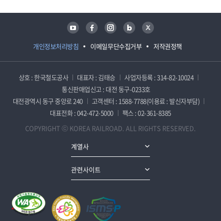
유튜브
페이스북
인스타그램
블로그
트위터
개인정보처리방침
이메일무단수집거부
저작권정책
상호 : 한국철도공사
대표자 : 김태승
사업자등록 : 314-82-10024
통신판매업신고 : 대전 동구-0233호
대전광역시 동구 중앙로 240
고객센터 : 1588-7788(이용료 : 발신자부담)
대표전화 : 042-472-5000
팩스 : 02-361-8385
COPYRIGHT ⓒ KOREA RAILROAD. ALL RIGHTS RESERVED.
계열사
관련사이트