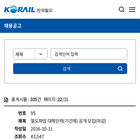
채용공고
검색
총게시물 :
305
건 페이지 :
22
/31
게시물 목록
코레일소개_경영공시_채용공고 목록 - 정보 제공
번호
95
제목
철도파업 대체인력(기간제) 공개 모집(마감)
작성일
2016-10-11
조회수
43,547