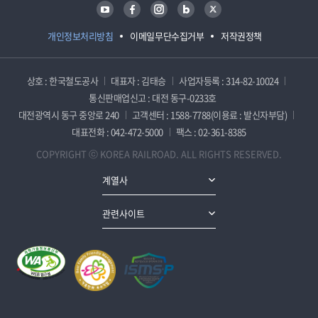
유튜브
페이스북
인스타그램
블로그
트위터
개인정보처리방침
이메일무단수집거부
저작권정책
상호 : 한국철도공사
대표자 : 김태승
사업자등록 : 314-82-10024
통신판매업신고 : 대전 동구-0233호
대전광역시 동구 중앙로 240
고객센터 : 1588-7788(이용료 : 발신자부담)
대표전화 : 042-472-5000
팩스 : 02-361-8385
COPYRIGHT ⓒ KOREA RAILROAD. ALL RIGHTS RESERVED.
계열사
관련사이트