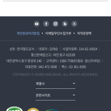
담당자 정보
담당자 정보
유튜브
페이스북
인스타그램
블로그
트위터
개인정보처리방침
이메일무단수집거부
저작권정책
상호 : 한국철도공사
대표자 : 김태승
사업자등록 : 314-82-10024
통신판매업신고 : 대전 동구-0233호
대전광역시 동구 중앙로 240
고객센터 : 1588-7788(이용료 : 발신자부담)
대표전화 : 042-472-5000
팩스 : 02-361-8385
COPYRIGHT ⓒ KOREA RAILROAD. ALL RIGHTS RESERVED.
계열사
관련사이트