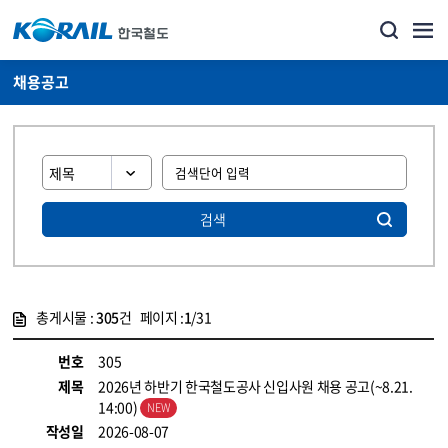
채용공고
검색
총게시물 :
305
건 페이지 :
1
/31
게시물 목록
코레일소개_경영공시_채용공고 목록 - 정보 제공
번호
305
제목
2026년 하반기 한국철도공사 신입사원 채용 공고(~8.21.
14:00)
작성일
2026-08-07