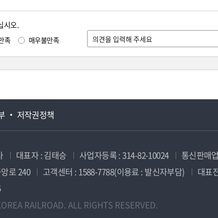
십시오.
만족
매우불만족
부
저작권정책
사
대표자 : 김태승
사업자등록 : 314-82-10024
통신판매업신
앙로 240
고객센터 : 1588-7788(이용료 : 발신자부담)
대표전화
5
OREA RAILROAD. ALL RIGHTS RESERVED.