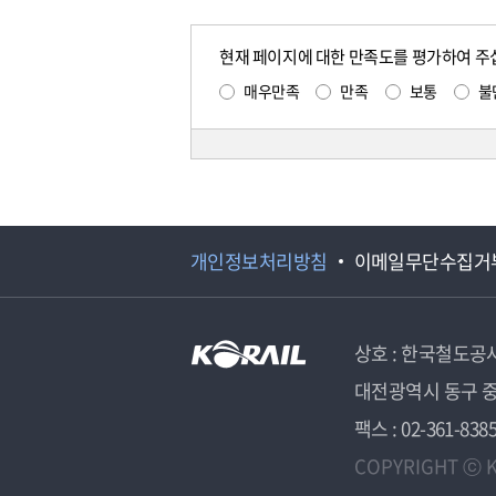
현재 페이지에 대한 만족도를 평가하여 주
매우만족
만족
보통
불
개인정보처리방침
이메일무단수집거
상호 : 한국철도공
대전광역시 동구 중
팩스 : 02-361-838
COPYRIGHT ⓒ K