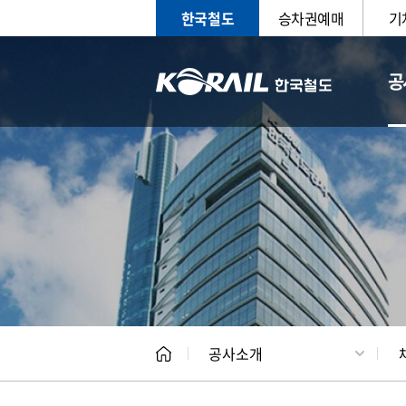
한국철도
승차권예매
기
공
CEO
일반현
공사소개