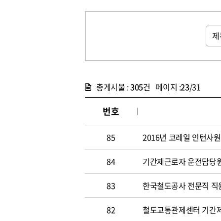
총게시물 :
305
건 페이지 :
23
/31
번호
85
2016년 코레일 인턴사원
84
기간제근로자 운전담당원 채
83
한국철도공사 전문직 직원 
82
철도교통관제센터 기간제