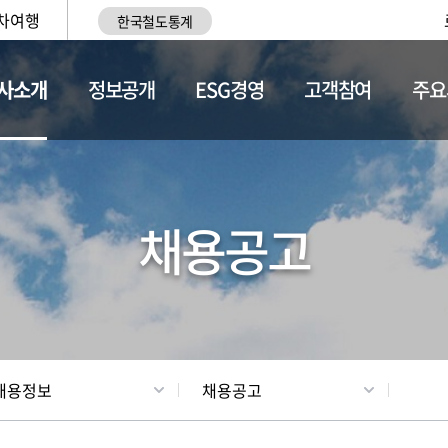
차여행
한국철도통계
사소개
정보공개
ESG경영
고객참여
주요
황
조직현황
채용정보
채용공고
채용정보
채용공고