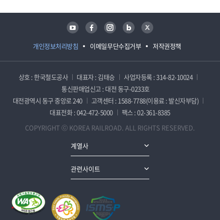
유튜브
페이스북
인스타그램
블로그
트위터
개인정보처리방침
이메일무단수집거부
저작권정책
상호 : 한국철도공사
대표자 : 김태승
사업자등록 : 314-82-10024
통신판매업신고 : 대전 동구-0233호
대전광역시 동구 중앙로 240
고객센터 : 1588-7788(이용료 : 발신자부담)
대표전화 : 042-472-5000
팩스 : 02-361-8385
COPYRIGHT ⓒ KOREA RAILROAD. ALL RIGHTS RESERVED.
계열사
관련사이트