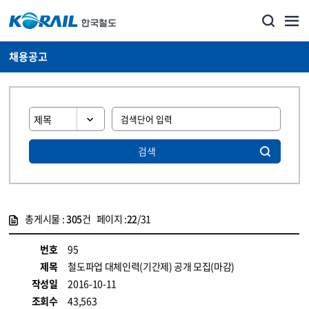
채용공고
검색
총게시물 :
305
건 페이지 :
22
/31
게시물 목록
코레일소개_경영공시_채용공고 목록 - 정보 제공
번호
95
제목
철도파업 대체인력(기간제) 공개 모집(마감)
작성일
2016-10-11
조회수
43,563