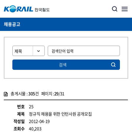
채용공고
검색
총게시물 :
305
건 페이지 :
29
/31
게시물 목록
코레일소개_경영공시_채용공고 목록 - 정보 제공
번호
25
제목
정규직 채용을 위한 인턴사원 공개모집
작성일
2012-04-19
조회수
40,203