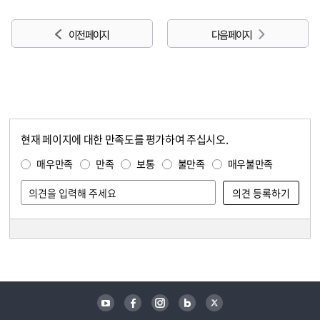
이전 페이지
다음 페이지
현재 페이지에 대한 만족도를 평가하여 주십시오.
콘텐츠 만족도 조사
만족도 조사
매우만족
만족
보통
불만족
매우불만족
담당자 정보
담당자 정보
유튜브
페이스북
인스타그램
블로그
트위터