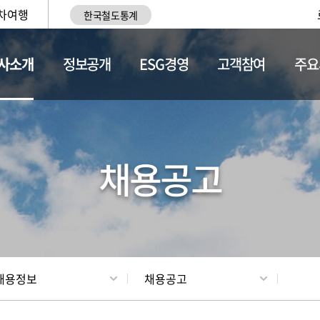
차여행
한국철도통계
사소개
정보공개
ESG경영
고객참여
주요
황
조직현황
채용정보
채용공고
채용정보
채용공고