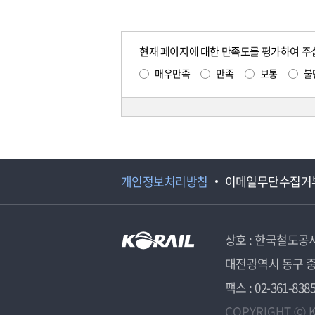
현재 페이지에 대한 만족도를 평가하여 주
매우만족
만족
보통
불
개인정보처리방침
이메일무단수집거
상호 : 한국철도공
대전광역시 동구 중
팩스 : 02-361-838
COPYRIGHT ⓒ K