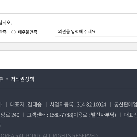
십시오.
만족
매우불만족
부
저작권정책
사
대표자 : 김태승
사업자등록 : 314-82-10024
통신판매업신
앙로 240
고객센터 : 1588-7788(이용료 : 발신자부담)
대표전화
5
OREA RAILROAD. ALL RIGHTS RESERVED.