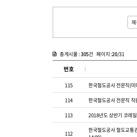
총게시물 :
305
건 페이지 :
20
/31
번호
115
한국철도공사 전문직(미디어홍
114
한국철도공사 전문직 직원 공개
113
2018년도 상반기 코레일 신
한국철도공사 철도교통관제사
112