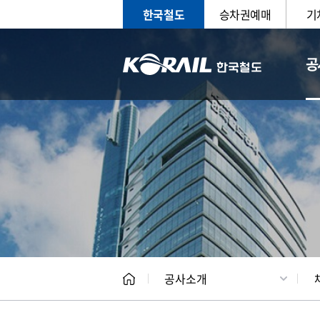
한국철도
승차권예매
기
공
CEO
일반현
공사소개