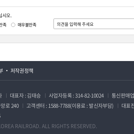
십시오.
만족
매우불만족
부
저작권정책
사
대표자 : 김태승
사업자등록 : 314-82-10024
통신판매업신
앙로 240
고객센터 : 1588-7788(이용료 : 발신자부담)
대표전화
5
OREA RAILROAD. ALL RIGHTS RESERVED.