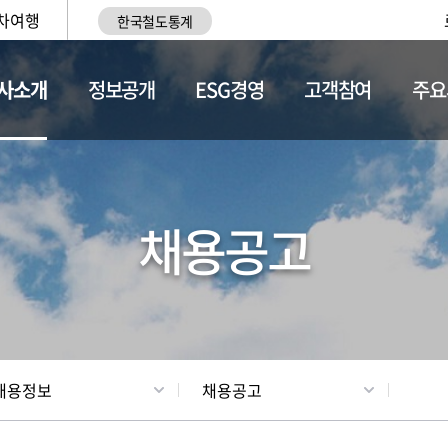
차여행
한국철도통계
사소개
정보공개
ESG경영
고객참여
주요
황
조직현황
채용정보
채용공고
채용정보
채용공고