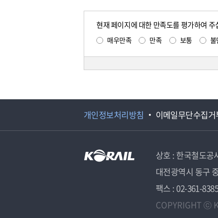
현재 페이지에 대한 만족도를 평가하여 주
매우만족
만족
보통
불
개인정보처리방침
이메일무단수집거
상호 : 한국철도공
대전광역시 동구 중
팩스 : 02-361-838
COPYRIGHT ⓒ K