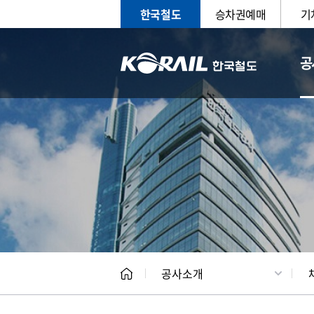
한국철도
승차권예매
기
공
CEO
일반현
공사소개