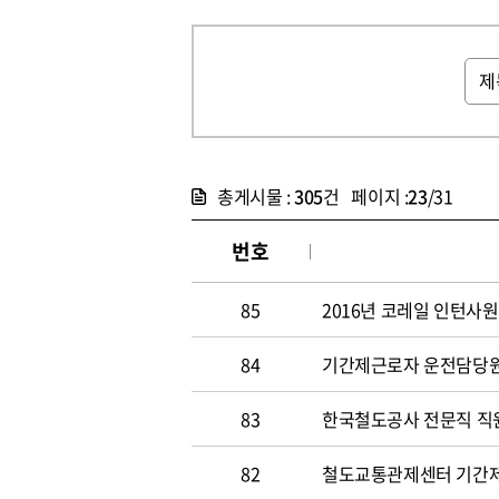
총게시물 :
305
건 페이지 :
23
/31
번호
85
2016년 코레일 인턴사원
84
기간제근로자 운전담당원 채
83
한국철도공사 전문직 직원 
82
철도교통관제센터 기간제