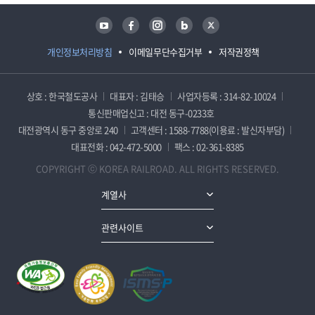
유튜브
페이스북
인스타그램
블로그
트위터
개인정보처리방침
이메일무단수집거부
저작권정책
상호 : 한국철도공사
대표자 : 김태승
사업자등록 : 314-82-10024
통신판매업신고 : 대전 동구-0233호
대전광역시 동구 중앙로 240
고객센터 : 1588-7788(이용료 : 발신자부담)
대표전화 : 042-472-5000
팩스 : 02-361-8385
COPYRIGHT ⓒ KOREA RAILROAD. ALL RIGHTS RESERVED.
계열사
관련사이트