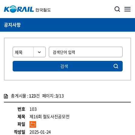
공지사항
검색
총게시물 :
123
건 페이지 :
3
/13
게시물 목록
뉴스·홍보_공지사항 목록 - 정보 제공
번호
103
제목
제16회 철도사진공모전
파일
작성일
2025-01-24