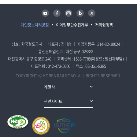
유튜브
페이스북
인스타그램
블로그
트위터
개인정보처리방침
이메일무단수집거부
저작권정책
상호 : 한국철도공사
대표자 : 김태승
사업자등록 : 314-82-10024
통신판매업신고 : 대전 동구-0233호
대전광역시 동구 중앙로 240
고객센터 : 1588-7788(이용료 : 발신자부담)
대표전화 : 042-472-5000
팩스 : 02-361-8385
COPYRIGHT ⓒ KOREA RAILROAD. ALL RIGHTS RESERVED.
계열사
관련사이트