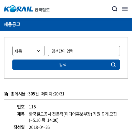
채용공고
검색
총게시물 :
305
건 페이지 :
20
/31
게시물 목록
코레일소개_경영공시_채용공고 목록 - 정보 제공
번호
115
제목
한국철도공사 전문직(미디어홍보부장) 직원 공개 모집
(~5.10.목. 14:00)
작성일
2018-04-26