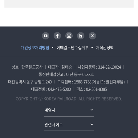
담당자 정보
담당자 정보
유튜브
페이스북
인스타그램
블로그
트위터
개인정보처리방침
이메일무단수집거부
저작권정책
상호 : 한국철도공사
대표자 : 김태승
사업자등록 : 314-82-10024
통신판매업신고 : 대전 동구-0233호
대전광역시 동구 중앙로 240
고객센터 : 1588-7788(이용료 : 발신자부담)
대표전화 : 042-472-5000
팩스 : 02-361-8385
COPYRIGHT ⓒ KOREA RAILROAD. ALL RIGHTS RESERVED.
계열사
관련사이트