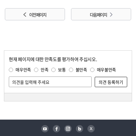
이전 페이지
다음 페이지
현재 페이지에 대한 만족도를 평가하여 주십시오.
콘텐츠 만족도 조사
만족도 조사
매우만족
만족
보통
불만족
매우불만족
담당자 정보
담당자 정보
유튜브
페이스북
인스타그램
블로그
트위터