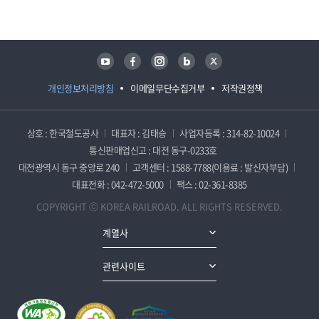
유튜브
페이스북
인스타그램
블로그
트위터
개인정보처리방침
이메일무단수집거부
저작권정책
상호 : 한국철도공사
대표자 : 김태승
사업자등록 : 314-82-10024
통신판매업신고 : 대전 동구-0233호
대전광역시 동구 중앙로 240
고객센터 : 1588-7788(이용료 : 발신자부담)
대표전화 : 042-472-5000
팩스 : 02-361-8385
COPYRIGHT ⓒ KOREA RAILROAD. ALL RIGHTS RESERVED.
계열사
관련사이트