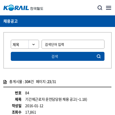
채용공고
검색
총게시물 :
304
건 페이지 :
23
/31
게시물 목록
코레일소개_경영공시_채용공고 목록 - 정보 제공
번호
84
제목
기간제근로자 운전담당원 채용 공고(~1.18)
작성일
2016-01-12
조회수
17,861