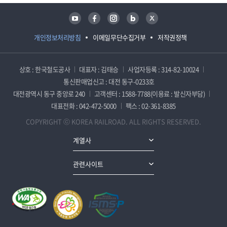
유튜브
페이스북
인스타그램
블로그
트위터
개인정보처리방침
이메일무단수집거부
저작권정책
상호 : 한국철도공사
대표자 : 김태승
사업자등록 : 314-82-10024
통신판매업신고 : 대전 동구-0233호
대전광역시 동구 중앙로 240
고객센터 : 1588-7788(이용료 : 발신자부담)
대표전화 : 042-472-5000
팩스 : 02-361-8385
COPYRIGHT ⓒ KOREA RAILROAD. ALL RIGHTS RESERVED.
계열사
관련사이트