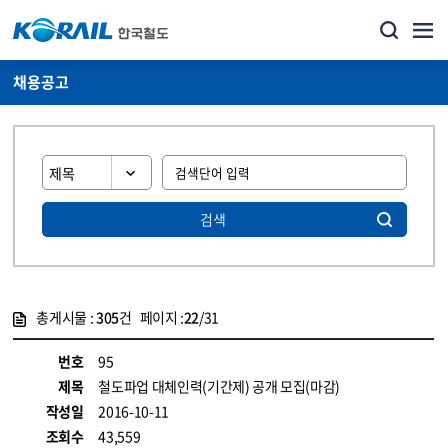
채용공고
검색
총게시물 :
305
건 페이지 :
22
/31
게시물 목록
코레일소개_경영공시_채용공고 목록 - 정보 제공
번호
95
제목
철도파업 대체인력(기간제) 공개 모집(마감)
작성일
2016-10-11
조회수
43,559