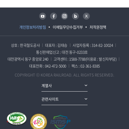
유튜브
페이스북
인스타그램
블로그
트위터
개인정보처리방침
이메일무단수집거부
저작권정책
상호 : 한국철도공사
대표자 : 김태승
사업자등록 : 314-82-10024
통신판매업신고 : 대전 동구-0233호
대전광역시 동구 중앙로 240
고객센터 : 1588-7788(이용료 : 발신자부담)
대표전화 : 042-472-5000
팩스 : 02-361-8385
COPYRIGHT ⓒ KOREA RAILROAD. ALL RIGHTS RESERVED.
계열사
관련사이트