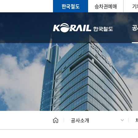
한국철도
승차권예매
기
공
CEO
일반현
공사소개