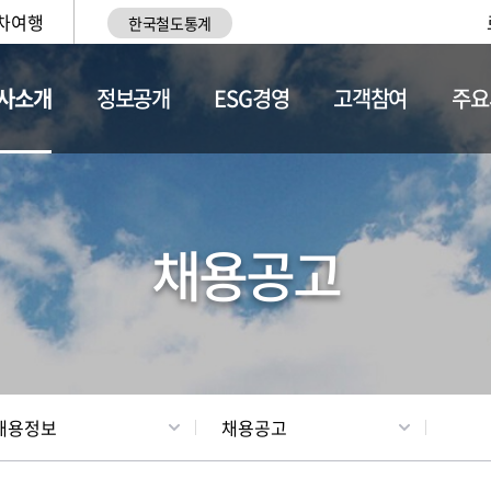
차여행
한국철도통계
사소개
정보공개
ESG경영
고객참여
주요
황
조직현황
채용정보
채용공고
채용정보
채용공고