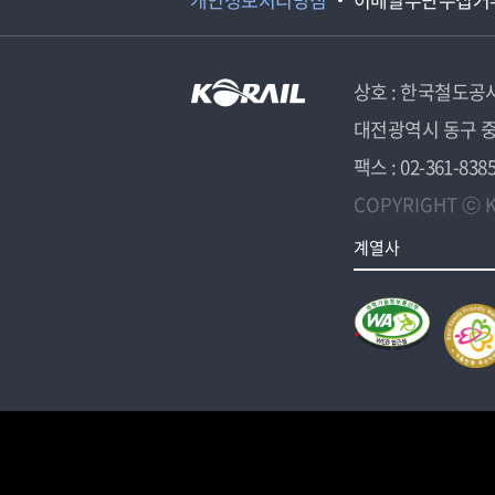
상호 : 한국철도공
대전광역시 동구 중
팩스 : 02-361-838
COPYRIGHT ⓒ K
계열사