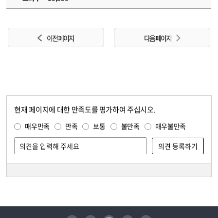
이전 페이지
다음 페이지
현재 페이지에 대한 만족도를 평가하여 주십시오.
콘텐츠 만족도 조사
만족도 조사
매우만족
만족
보통
불만족
매우불만족
담당자 정보
담당자 정보
유튜브
페이스북
인스타그램
블로그
트위터