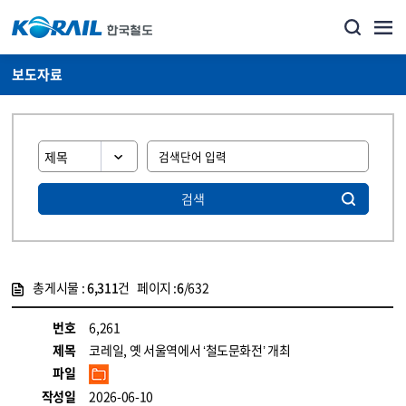
보도자료
검색
총게시물 :
6,311
건 페이지 :
6
/632
게시물 목록
뉴스·홍보_보도자료 목록 - 정보 제공
번호
6,261
제목
코레일, 옛 서울역에서 ‘철도문화전’ 개최
파일
작성일
2026-06-10