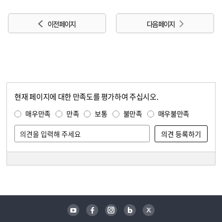
이전 페이지
다음 페이지
현재 페이지에 대한 만족도를 평가하여 주십시오.
콘텐츠 만족도 조사
만족도 조사
매우만족
만족
보통
불만족
매우불만족
담당자 정보
담당자 정보
유튜브
페이스북
인스타그램
블로그
트위터