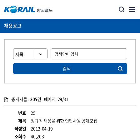
채용공고
검색
총게시물 :
305
건 페이지 :
29
/31
게시물 목록
코레일소개_경영공시_채용공고 목록 - 정보 제공
번호
25
제목
정규직 채용을 위한 인턴사원 공개모집
작성일
2012-04-19
조회수
40,203