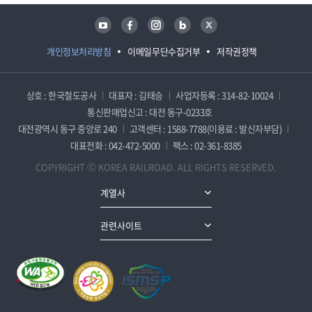
유튜브
페이스북
인스타그램
블로그
트위터
개인정보처리방침
이메일무단수집거부
저작권정책
상호 : 한국철도공사
대표자 : 김태승
사업자등록 : 314-82-10024
통신판매업신고 : 대전 동구-0233호
대전광역시 동구 중앙로 240
고객센터 : 1588-7788(이용료 : 발신자부담)
대표전화 : 042-472-5000
팩스 : 02-361-8385
COPYRIGHT ⓒ KOREA RAILROAD. ALL RIGHTS RESERVED.
계열사
관련사이트