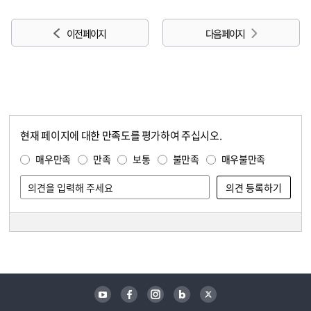
이전 페이지
다음 페이지
현재 페이지에 대한 만족도를 평가하여 주십시오.
콘텐츠 만족도 조사
만족도 조사
매우만족
만족
보통
불만족
매우불만족
담당자 정보
담당자 정보
유튜브
페이스북
인스타그램
블로그
트위터