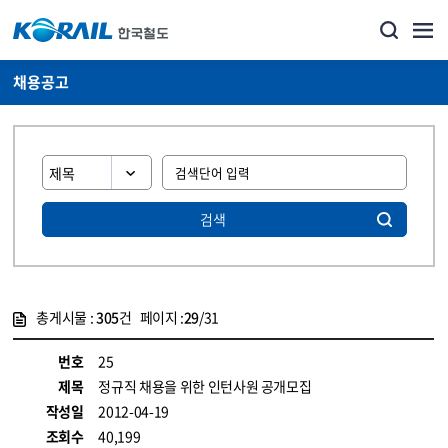
채용공고
검색
총게시물 :
305
건 페이지 :
29
/31
게시물 목록
코레일소개_경영공시_채용공고 목록 - 정보 제공
번호
25
제목
정규직 채용을 위한 인턴사원 공개모집
작성일
2012-04-19
조회수
40,199