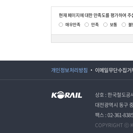
현재 페이지에 대한 만족도를 평가하여 주
매우만족
만족
보통
불
개인정보처리방침
이메일무단수집거
상호 : 한국철도공
대전광역시 동구 중
팩스 : 02-361-838
COPYRIGHT ⓒ K