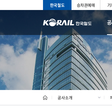
한국철도
승차권예매
기
공
CEO
일반현
공사소개