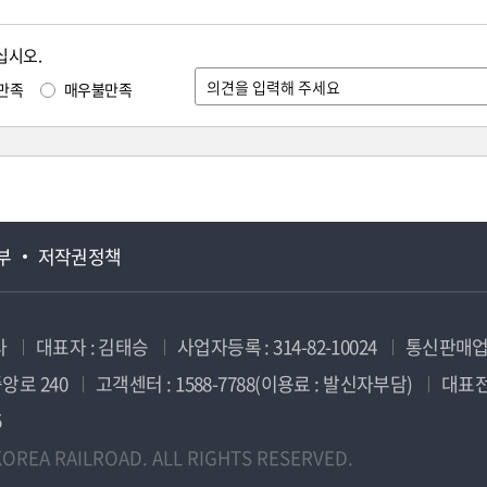
십시오.
만족
매우불만족
부
저작권정책
사
대표자 : 김태승
사업자등록 : 314-82-10024
통신판매업신
앙로 240
고객센터 : 1588-7788(이용료 : 발신자부담)
대표전화
5
OREA RAILROAD. ALL RIGHTS RESERVED.