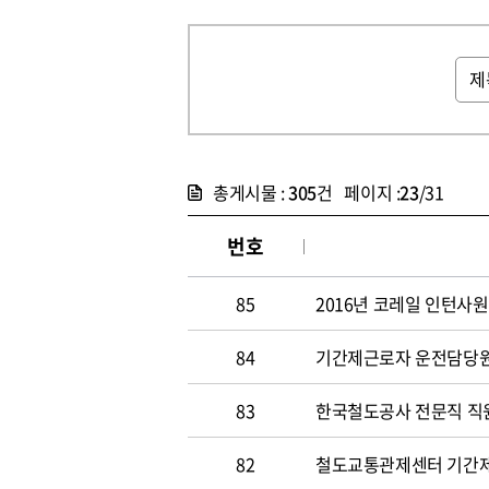
총게시물 :
305
건 페이지 :
23
/31
번호
85
2016년 코레일 인턴사원
84
기간제근로자 운전담당원 채
83
한국철도공사 전문직 직원 
82
철도교통관제센터 기간제