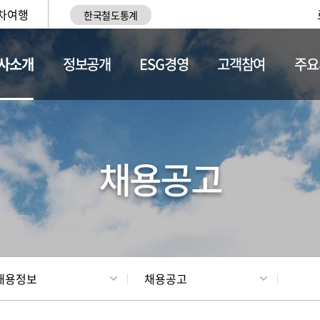
차여행
한국철도통계
사소개
정보공개
ESG경영
고객참여
주요
황
조직현황
채용정보
채용공고
채용정보
채용공고