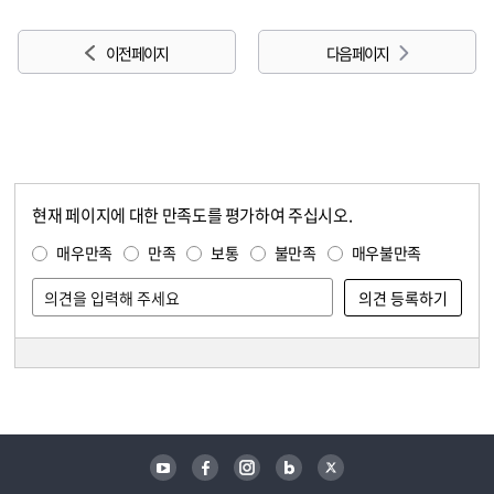
이전 페이지
다음 페이지
현재 페이지에 대한 만족도를 평가하여 주십시오.
콘텐츠 만족도 조사
만족도 조사
매우만족
만족
보통
불만족
매우불만족
담당자 정보
담당자 정보
유튜브
페이스북
인스타그램
블로그
트위터