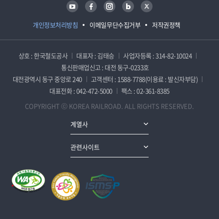
유튜브
페이스북
인스타그램
블로그
트위터
개인정보처리방침
이메일무단수집거부
저작권정책
상호 : 한국철도공사
대표자 : 김태승
사업자등록 : 314-82-10024
통신판매업신고 : 대전 동구-0233호
대전광역시 동구 중앙로 240
고객센터 : 1588-7788(이용료 : 발신자부담)
대표전화 : 042-472-5000
팩스 : 02-361-8385
COPYRIGHT ⓒ KOREA RAILROAD. ALL RIGHTS RESERVED.
계열사
관련사이트