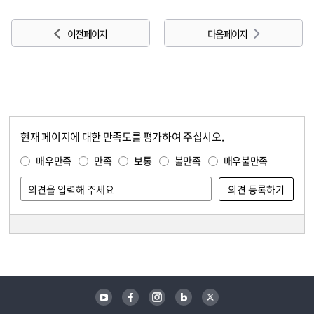
이전 페이지
다음 페이지
현재 페이지에 대한 만족도를 평가하여 주십시오.
콘텐츠 만족도 조사
만족도 조사
매우만족
만족
보통
불만족
매우불만족
담당자 정보
담당자 정보
유튜브
페이스북
인스타그램
블로그
트위터