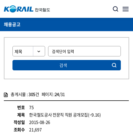
채용공고
검색
총게시물 :
305
건 페이지 :
24
/31
게시물 목록
코레일소개_경영공시_채용공고 목록 - 정보 제공
번호
75
제목
한국철도공사 전문직 직원 공개모집(~9.16)
작성일
2015-08-26
조회수
21,697