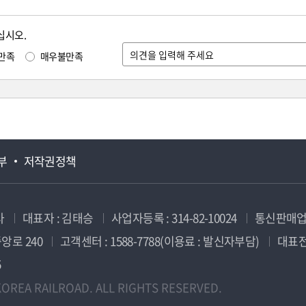
십시오.
만족
매우불만족
부
저작권정책
사
대표자 : 김태승
사업자등록 : 314-82-10024
통신판매업신
앙로 240
고객센터 : 1588-7788(이용료 : 발신자부담)
대표전화
5
OREA RAILROAD. ALL RIGHTS RESERVED.