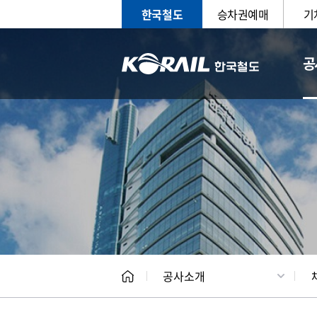
한국철도
승차권예매
기
공
CEO
일반현
공사소개