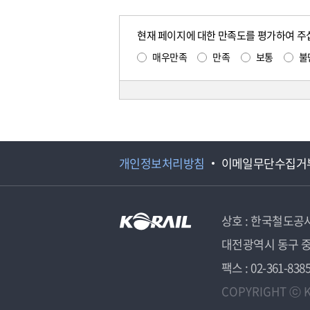
현재 페이지에 대한 만족도를 평가하여 주
매우만족
만족
보통
불
개인정보처리방침
이메일무단수집거
상호 : 한국철도공
대전광역시 동구 중
팩스 : 02-361-838
COPYRIGHT ⓒ K