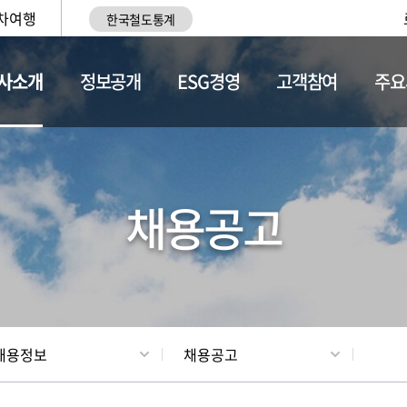
차여행
한국철도통계
사소개
정보공개
ESG경영
고객참여
주요
황
조직현황
채용정보
채용공고
채용정보
채용공고