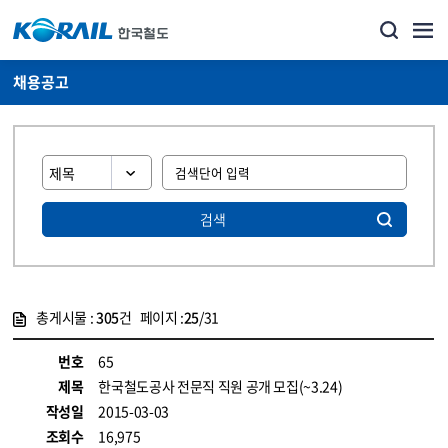
채용공고
검색
총게시물 :
305
건 페이지 :
25
/31
게시물 목록
코레일소개_경영공시_채용공고 목록 - 정보 제공
번호
65
제목
한국철도공사 전문직 직원 공개 모집(~3.24)
작성일
2015-03-03
조회수
16,975