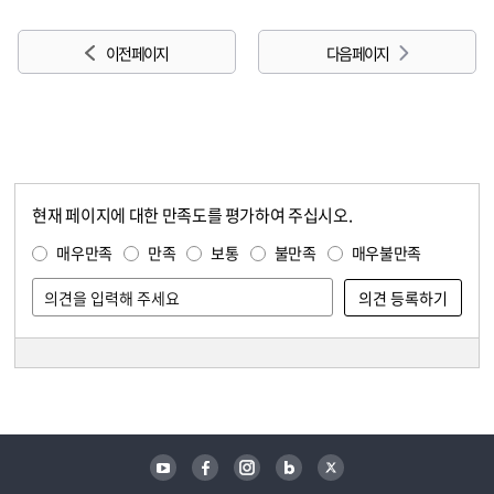
이전 페이지
다음 페이지
현재 페이지에 대한 만족도를 평가하여 주십시오.
콘텐츠 만족도 조사
만족도 조사
매우만족
만족
보통
불만족
매우불만족
담당자 정보
담당자 정보
유튜브
페이스북
인스타그램
블로그
트위터