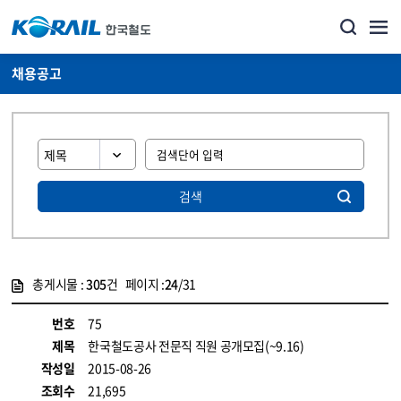
채용공고
검색
총게시물 :
305
건 페이지 :
24
/31
게시물 목록
코레일소개_경영공시_채용공고 목록 - 정보 제공
번호
75
제목
한국철도공사 전문직 직원 공개모집(~9.16)
작성일
2015-08-26
조회수
21,695