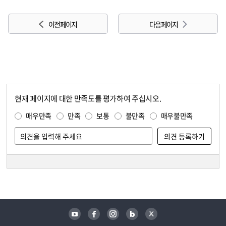
이전 페이지
다음 페이지
현재 페이지에 대한 만족도를 평가하여 주십시오.
콘텐츠 만족도 조사
만족도 조사
매우만족
만족
보통
불만족
매우불만족
담당자 정보
담당자 정보
유튜브
페이스북
인스타그램
블로그
트위터