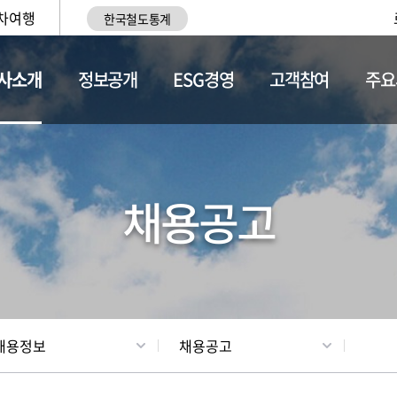
차여행
한국철도통계
사소개
정보공개
ESG경영
고객참여
주요
황
조직현황
채용정보
채용공고
채용정보
채용공고