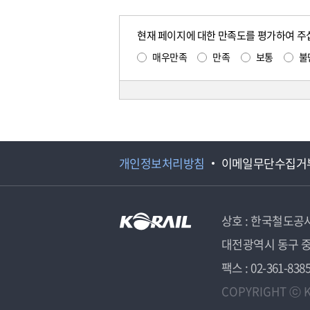
현재 페이지에 대한 만족도를 평가하여 주
매우만족
만족
보통
불
개인정보처리방침
이메일무단수집거
상호 : 한국철도공
대전광역시 동구 중
팩스 : 02-361-838
COPYRIGHT ⓒ K