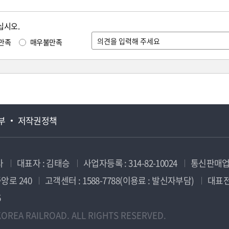
십시오.
만족
매우불만족
부
저작권정책
사
대표자 : 김태승
사업자등록 : 314-82-10024
통신판매업신
앙로 240
고객센터 : 1588-7788(이용료 : 발신자부담)
대표전화
5
OREA RAILROAD. ALL RIGHTS RESERVED.