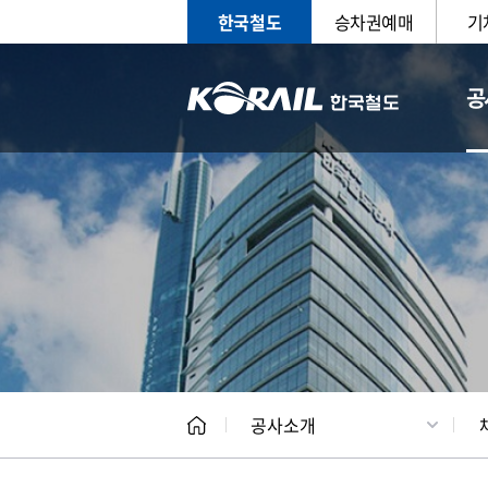
한국철도
승차권예매
기
공
CEO
일반현
공사소개