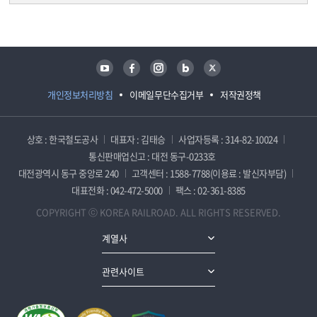
담당자 정보
담당자 정보
유튜브
페이스북
인스타그램
블로그
트위터
개인정보처리방침
이메일무단수집거부
저작권정책
상호 : 한국철도공사
대표자 : 김태승
사업자등록 : 314-82-10024
통신판매업신고 : 대전 동구-0233호
대전광역시 동구 중앙로 240
고객센터 : 1588-7788(이용료 : 발신자부담)
대표전화 : 042-472-5000
팩스 : 02-361-8385
COPYRIGHT ⓒ KOREA RAILROAD. ALL RIGHTS RESERVED.
계열사
관련사이트