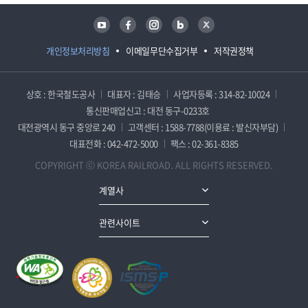
유튜브
페이스북
인스타그램
블로그
트위터
개인정보처리방침
이메일무단수집거부
저작권정책
상호 : 한국철도공사
대표자 : 김태승
사업자등록 : 314-82-10024
통신판매업신고 : 대전 동구-0233호
대전광역시 동구 중앙로 240
고객센터 : 1588-7788(이용료 : 발신자부담)
대표전화 : 042-472-5000
팩스 : 02-361-8385
COPYRIGHT ⓒ KOREA RAILROAD. ALL RIGHTS RESERVED.
계열사
관련사이트