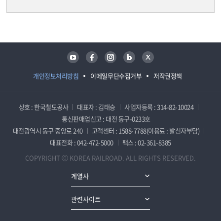
담당자 정보
담당자 정보
유튜브
페이스북
인스타그램
블로그
트위터
개인정보처리방침
이메일무단수집거부
저작권정책
상호 : 한국철도공사
대표자 : 김태승
사업자등록 : 314-82-10024
통신판매업신고 : 대전 동구-0233호
대전광역시 동구 중앙로 240
고객센터 : 1588-7788(이용료 : 발신자부담)
대표전화 : 042-472-5000
팩스 : 02-361-8385
COPYRIGHT ⓒ KOREA RAILROAD. ALL RIGHTS RESERVED.
계열사
관련사이트