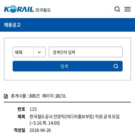
채용공고
검색
총게시물 :
305
건 페이지 :
20
/31
게시물 목록
코레일소개_경영공시_채용공고 목록 - 정보 제공
번호
115
제목
한국철도공사 전문직(미디어홍보부장) 직원 공개 모집
(~5.10.목. 14:00)
작성일
2018-04-26