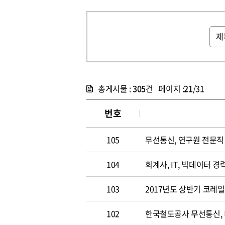
총게시물 :
305
건 페이지 :
21
/31
번호
105
무선통신, 연구원 전문직 채
104
회계사, IT, 빅데이터 경력
103
2017년도 상반기 코레
102
한국철도공사 무선통신,