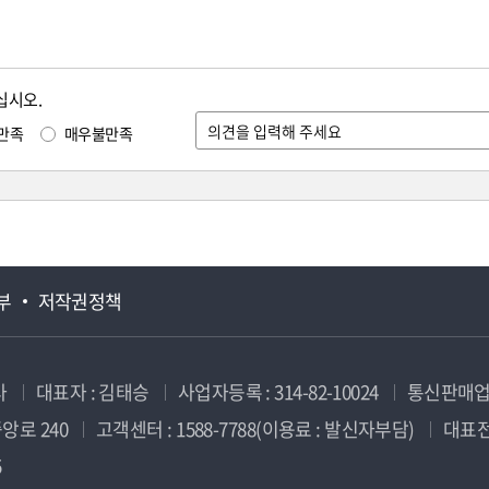
십시오.
만족
매우불만족
부
저작권정책
사
대표자 : 김태승
사업자등록 : 314-82-10024
통신판매업신
앙로 240
고객센터 : 1588-7788(이용료 : 발신자부담)
대표전화
5