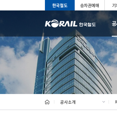
한국철도
승차권예매
기
공
CEO
일반현
공사소개