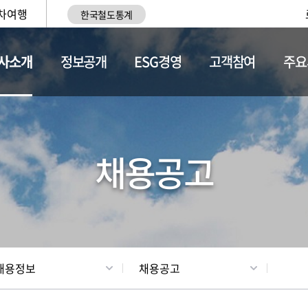
차여행
한국철도통계
사소개
정보공개
ESG경영
고객참여
주요
황
조직현황
채용정보
채용공고
채용정보
채용공고