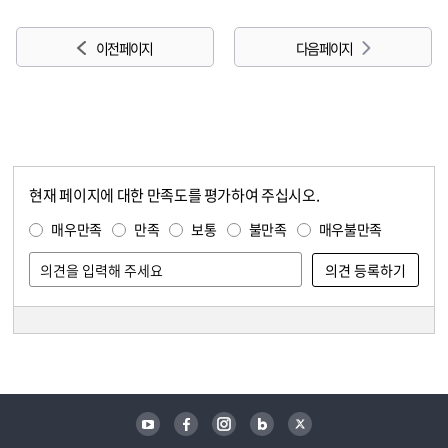
이전 페이지
다음 페이지
현재 페이지에 대한 만족도를 평가하여 주십시오.
콘텐츠 만족도 조사
만족도 조사
매우만족
만족
보통
불만족
매우불만족
담당자 정보
담당자 정보
유튜브
페이스북
인스타그램
블로그
트위터