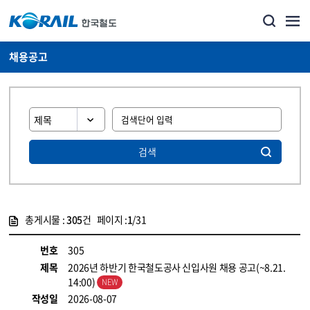
채용공고
검색
총게시물 :
305
건 페이지 :
1
/31
게시물 목록
코레일소개_경영공시_채용공고 목록 - 정보 제공
번호
305
제목
2026년 하반기 한국철도공사 신입사원 채용 공고(~8.21.
14:00)
작성일
2026-08-07