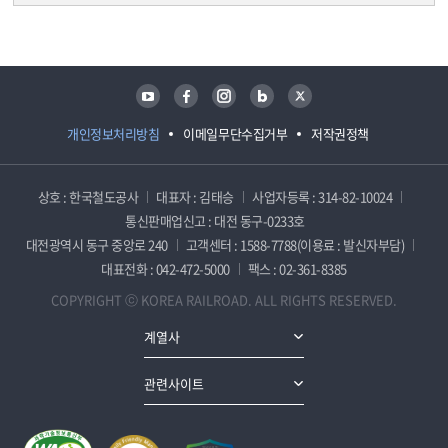
담당자 정보
담당자 정보
유튜브
페이스북
인스타그램
블로그
트위터
개인정보처리방침
이메일무단수집거부
저작권정책
상호 : 한국철도공사
대표자 : 김태승
사업자등록 : 314-82-10024
통신판매업신고 : 대전 동구-0233호
대전광역시 동구 중앙로 240
고객센터 : 1588-7788(이용료 : 발신자부담)
대표전화 : 042-472-5000
팩스 : 02-361-8385
COPYRIGHT ⓒ KOREA RAILROAD. ALL RIGHTS RESERVED.
계열사
관련사이트