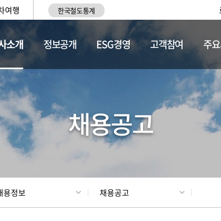
차여행
한국철도통계
사소개
정보공개
ESG경영
고객참여
주요
황
조직현황
채용정보
채용공고
채용정보
채용공고