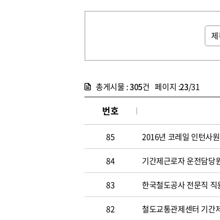
총게시물 :
305
건 페이지 :
23
/31
번호
85
2016년 코레일 인턴사원
84
기간제근로자 운전담당원 채
83
한국철도공사 전문직 직원 
82
철도교통관제센터 기간제