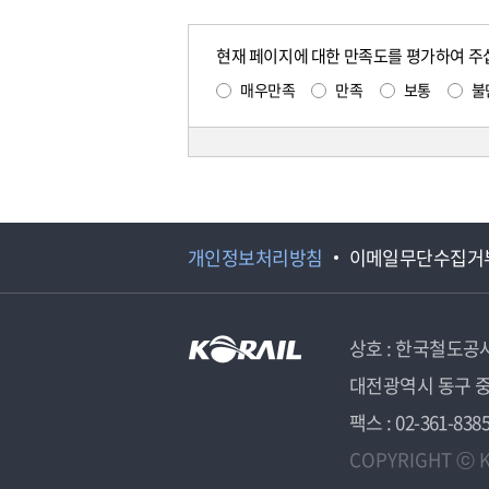
현재 페이지에 대한 만족도를 평가하여 주
매우만족
만족
보통
불
개인정보처리방침
이메일무단수집거
상호 : 한국철도공
대전광역시 동구 중
팩스 : 02-361-838
COPYRIGHT ⓒ K