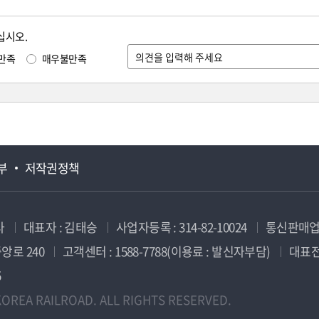
십시오.
만족
매우불만족
부
저작권정책
사
대표자 : 김태승
사업자등록 : 314-82-10024
통신판매업신
앙로 240
고객센터 : 1588-7788(이용료 : 발신자부담)
대표전화
5
OREA RAILROAD. ALL RIGHTS RESERVED.