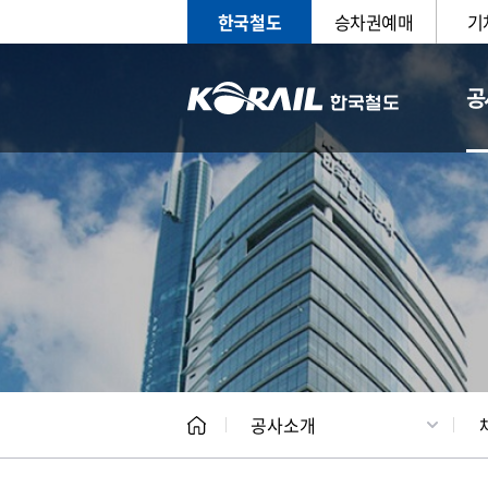
한국철도
승차권예매
기
공
CEO
일반현
공사소개