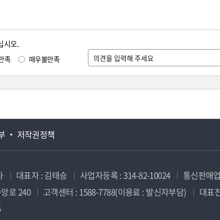
십시오.
만족
매우불만족
부
저작권정책
사
대표자 : 김태승
사업자등록 : 314-82-10024
통신판매업신
앙로 240
고객센터 : 1588-7788(이용료 : 발신자부담)
대표전화
5