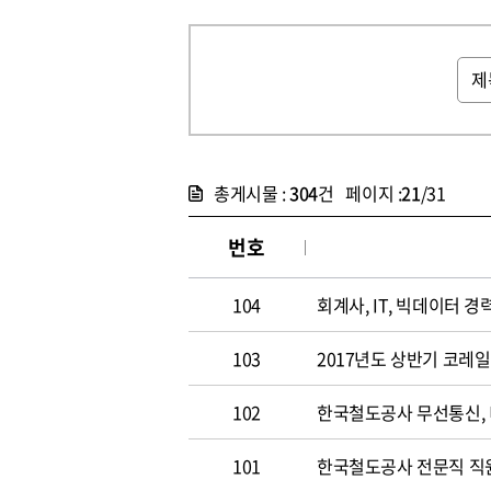
총게시물 :
304
건 페이지 :
21
/31
번호
104
회계사, IT, 빅데이터 경력
103
2017년도 상반기 코레
102
한국철도공사 무선통신,
101
한국철도공사 전문직 직