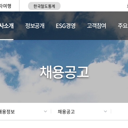
차여행
한국철도통계
사소개
정보공개
ESG경영
고객참여
주요
황
조직현황
채용정보
채용공고
채용정보
채용공고