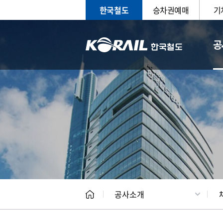
한국철도
승차권예매
기
공
CEO
일반현
공사소개