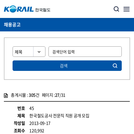
채용공고
검색
총게시물 :
305
건 페이지 :
27
/31
게시물 목록
코레일소개_경영공시_채용공고 목록 - 정보 제공
번호
45
제목
한국철도공사 전문직 직원 공개 모집
작성일
2013-09-17
조회수
120,992