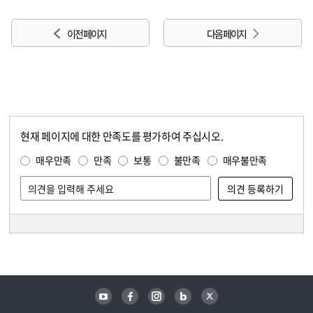
이전 페이지
다음 페이지
현재 페이지에 대한 만족도를 평가하여 주십시오.
콘텐츠 만족도 조사
만족도 조사
매우만족
만족
보통
불만족
매우불만족
담당자 정보
담당자 정보
유튜브
페이스북
인스타그램
블로그
트위터