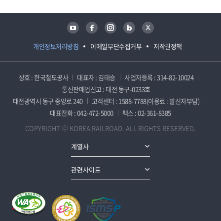
유튜브
페이스북
인스타그램
블로그
트위터
개인정보처리방침
이메일무단수집거부
저작권정책
상호 : 한국철도공사
대표자 : 김태승
사업자등록 : 314-82-10024
통신판매업신고 : 대전 동구-0233호
대전광역시 동구 중앙로 240
고객센터 : 1588-7788(이용료 : 발신자부담)
대표전화 : 042-472-5000
팩스 : 02-361-8385
COPYRIGHT ⓒ KOREA RAILROAD. ALL RIGHTS RESERVED.
계열사
관련사이트