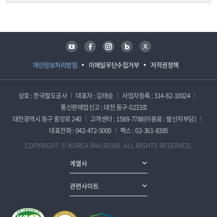
담당자 정보
담당자 정보
유튜브
페이스북
인스타그램
블로그
트위터
개인정보처리방침
이메일무단수집거부
저작권정책
상호 : 한국철도공사
대표자 : 김태승
사업자등록 : 314-82-10024
통신판매업신고 : 대전 동구-0233호
대전광역시 동구 중앙로 240
고객센터 : 1588-7788(이용료 : 발신자부담)
대표전화 : 042-472-5000
팩스 : 02-361-8385
COPYRIGHT ⓒ KOREA RAILROAD. ALL RIGHTS RESERVED.
계열사
관련사이트