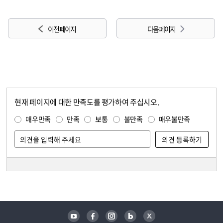
이전 페이지
다음 페이지
현재 페이지에 대한 만족도를 평가하여 주십시오.
콘텐츠 만족도 조사
만족도 조사
매우만족
만족
보통
불만족
매우불만족
담당자 정보
담당자 정보
유튜브
페이스북
인스타그램
블로그
트위터