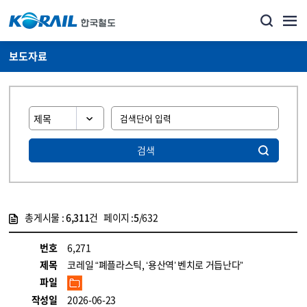
보도자료
검색
총게시물 :
6,311
건 페이지 :
5
/632
게시물 목록
뉴스·홍보_보도자료 목록 - 정보 제공
번호
6,271
제목
코레일 “폐플라스틱, ‘용산역’ 벤치로 거듭난다”
파일
작성일
2026-06-23