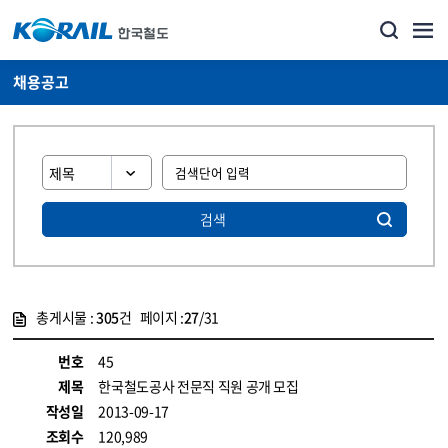
채용공고
검색
총게시물 :
305
건 페이지 :
27
/31
게시물 목록
코레일소개_경영공시_채용공고 목록 - 정보 제공
번호
45
제목
한국철도공사 전문직 직원 공개 모집
작성일
2013-09-17
조회수
120,989