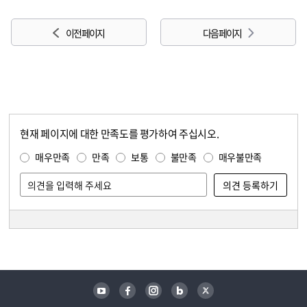
이전 페이지
다음 페이지
현재 페이지에 대한 만족도를 평가하여 주십시오.
콘텐츠 만족도 조사
만족도 조사
매우만족
만족
보통
불만족
매우불만족
담당자 정보
담당자 정보
유튜브
페이스북
인스타그램
블로그
트위터