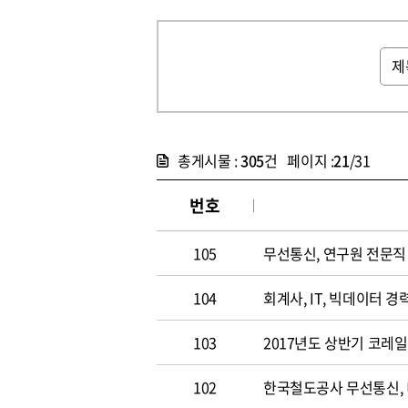
총게시물 :
305
건 페이지 :
21
/31
번호
105
무선통신, 연구원 전문직 채
104
회계사, IT, 빅데이터 경력
103
2017년도 상반기 코레
102
한국철도공사 무선통신,