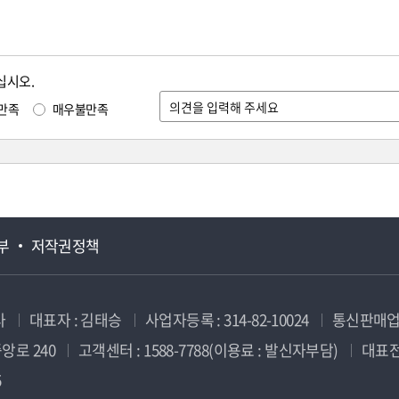
십시오.
만족
매우불만족
부
저작권정책
사
대표자 : 김태승
사업자등록 : 314-82-10024
통신판매업신
앙로 240
고객센터 : 1588-7788(이용료 : 발신자부담)
대표전화
5