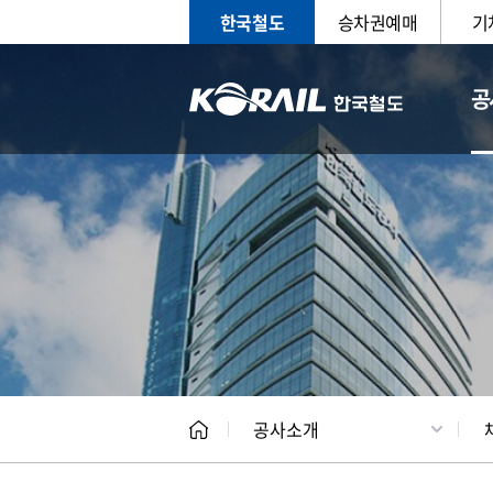
한국철도
승차권예매
기
공
CEO
일반현
공사소개