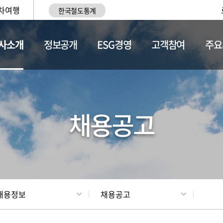
차여행
한국철도통계
사소개
정보공개
ESG경영
고객참여
주요
황
조직현황
채용정보
채용공고
채용정보
채용공고