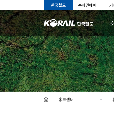
한국철도
승차권예매
기
공
홍보
문화사
홍보센터