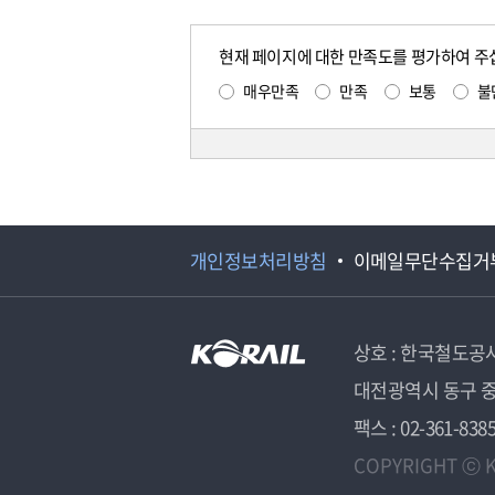
현재 페이지에 대한 만족도를 평가하여 주
매우만족
만족
보통
불
개인정보처리방침
이메일무단수집거
상호 : 한국철도공
대전광역시 동구 중
팩스 : 02-361-838
COPYRIGHT ⓒ K