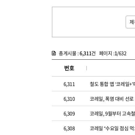
총게시물 :
6,311
건 페이지 :
1
/632
번호
6,311
철도 통합 앱 ‘코레일+
6,310
코레일, 폭염 대비 선
6,309
코레일, 9월부터 고속
6,308
코레일 “수요일 점심 먹