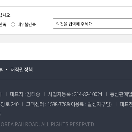
십시오.
만족
매우불만족
부
저작권정책
사
대표자 : 김태승
사업자등록 : 314-82-10024
통신판매업신
앙로 240
고객센터 : 1588-7788(이용료 : 발신자부담)
대표전화
5
OREA RAILROAD. ALL RIGHTS RESERVED.