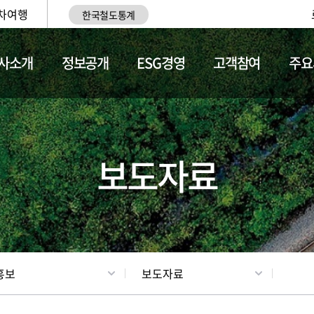
차여행
한국철도통계
사소개
정보공개
ESG경영
고객참여
주요
업
갤러리
기차소개
보도자료
홍보
보도자료