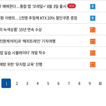
T 예매한다…통합 앱 ‘코레일+’ 8월 3일 출시
전환 이벤트…1천명 추첨해 KTX 20% 할인쿠폰 증정
의 녹색상품’ 15년 연속 수상
년(영케어러)과 ‘해피트레인’ 기차여행
작업 실습 시뮬레이터’ 개발 착수
예방 위한 ‘뮤지컬 교육’ 진행
1
2
3
4
5
6
7
8
9
10