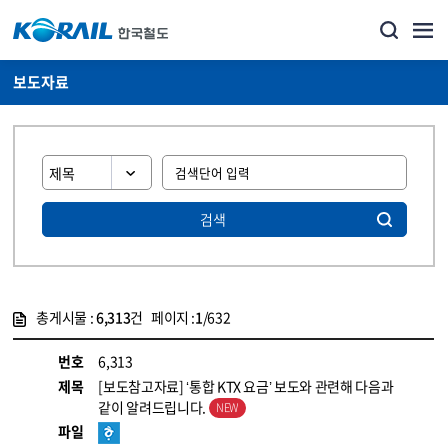
보도자료
검색
총게시물 :
6,313
건 페이지 :
1
/632
게시물 목록
뉴스·홍보_보도자료 목록 - 정보 제공
번호
6,313
제목
[보도참고자료] ‘통합 KTX 요금’ 보도와 관련해 다음과
같이 알려드립니다.
파일