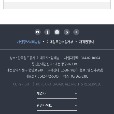
담당자 정보
담당자 정보
유튜브
페이스북
인스타그램
블로그
트위터
개인정보처리방침
이메일무단수집거부
저작권정책
상호 : 한국철도공사
대표자 : 김태승
사업자등록 : 314-82-10024
통신판매업신고 : 대전 동구-0233호
대전광역시 동구 중앙로 240
고객센터 : 1588-7788(이용료 : 발신자부담)
대표전화 : 042-472-5000
팩스 : 02-361-8385
COPYRIGHT ⓒ KOREA RAILROAD. ALL RIGHTS RESERVED.
계열사
관련사이트