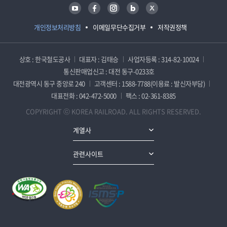
유튜브
페이스북
인스타그램
블로그
트위터
개인정보처리방침
이메일무단수집거부
저작권정책
상호 : 한국철도공사
대표자 : 김태승
사업자등록 : 314-82-10024
통신판매업신고 : 대전 동구-0233호
대전광역시 동구 중앙로 240
고객센터 : 1588-7788(이용료 : 발신자부담)
대표전화 : 042-472-5000
팩스 : 02-361-8385
COPYRIGHT ⓒ KOREA RAILROAD. ALL RIGHTS RESERVED.
계열사
관련사이트