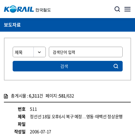
보도자료
검색
총게시물 :
6,311
건 페이지 :
581
/632
게시물 목록
뉴스·홍보_보도자료 목록 - 정보 제공
번호
511
제목
정선선 18일 오후6시 복구 예정…영동·태백선 정상운행
파일
작성일
2006-07-17